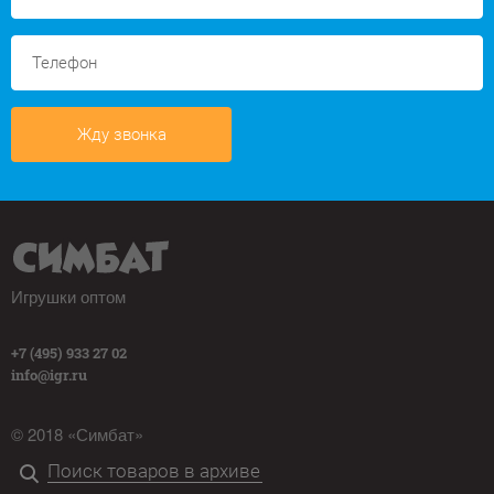
Жду звонка
Игрушки оптом
+7 (495) 933 27 02
info@igr.ru
© 2018 «Симбат»