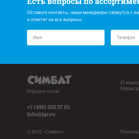
Есть вопросы по ассортиме
Оставьте контакты, наши менеджеры свяжутся с в
и ответят на все вопросы
О комп
Написа
Игрушки оптом
+7 (495) 933 27 02
info@igr.ru
© 2018 «Симбат»
Политик