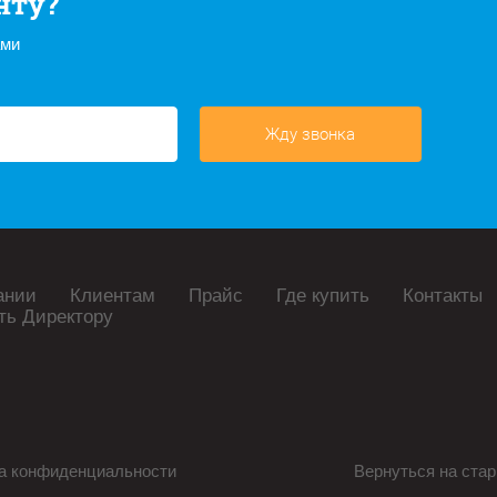
нту?
ами
Жду звонка
ании
Клиентам
Прайс
Где купить
Контакты
ть Директору
а конфиденциальности
Вернуться на стар