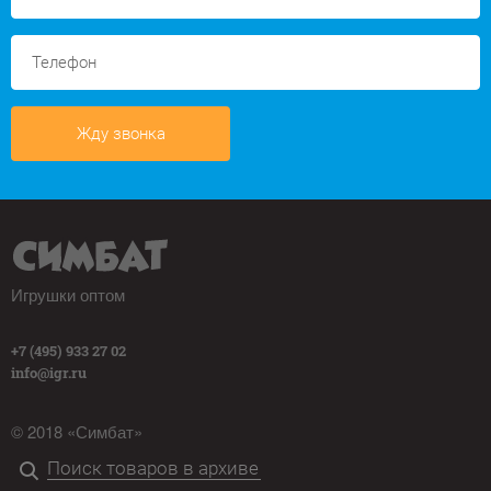
Жду звонка
Игрушки оптом
+7 (495) 933 27 02
info@igr.ru
© 2018 «Симбат»