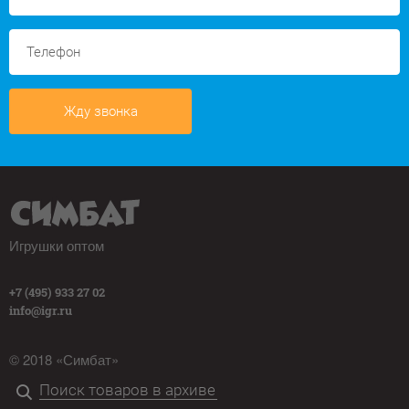
Жду звонка
Игрушки оптом
+7 (495) 933 27 02
info@igr.ru
© 2018 «Симбат»