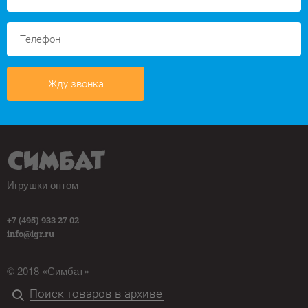
Жду звонка
Игрушки оптом
+7 (495) 933 27 02
info@igr.ru
© 2018 «Симбат»