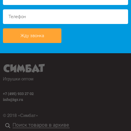
Жду звонка
Игрушки оптом
+7 (495) 933 27 02
info@igr.ru
© 2018 «Симбат»