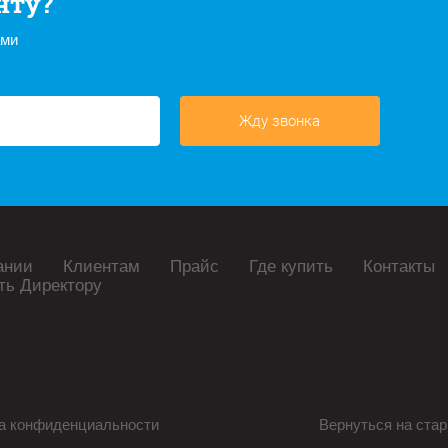
нту?
ами
Жду звонка
ании
Клиентам
Прайс
Где купить
Контакты
ть Директору
а конфиденциальности
Вернуться на стар