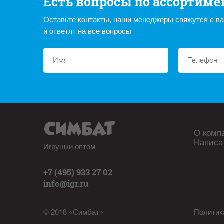
Есть вопросы по ассортиме
Оставьте контакты, наши менеджеры свяжутся с в
и ответят на все вопросы
О комп
Написа
Игрушки оптом
+7 (495) 933 27 02
info@igr.ru
© 2018 «Симбат»
Политик