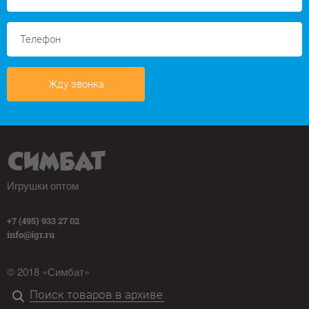
Жду звонка
Игрушки оптом
+7 (495) 933 27 02
info@igr.ru
© 2018 «Симбат»