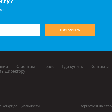
нту?
ами
Жду звонка
ании
Клиентам
Прайс
Где купить
Контакты
ть Директору
а конфиденциальности
Вернуться на стар