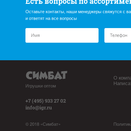
Есть вопросы по ассортиме
Оставьте контакты, наши менеджеры свяжутся с в
и ответят на все вопросы
О комп
Написа
Игрушки оптом
+7 (495) 933 27 02
info@igr.ru
© 2018 «Симбат»
Политик