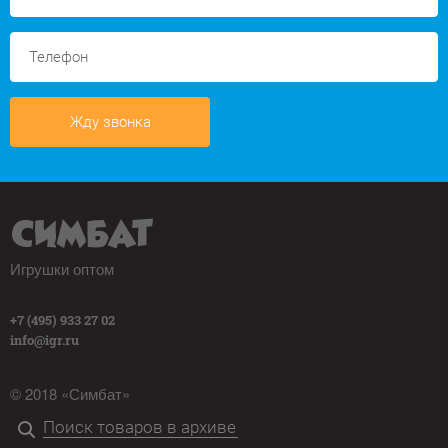
Жду звонка
Игрушки оптом
+7 (495) 933 27 02
info@igr.ru
© 2018 «Симбат»