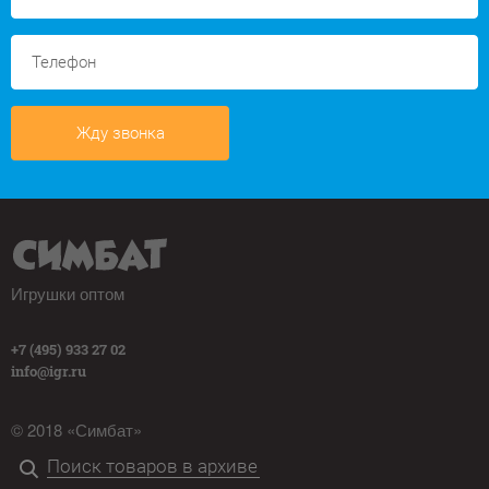
Жду звонка
Игрушки оптом
+7 (495) 933 27 02
info@igr.ru
© 2018 «Симбат»