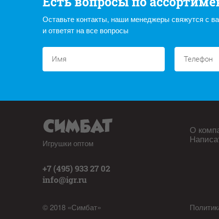
Есть вопросы по ассортиме
Оставьте контакты, наши менеджеры свяжутся с в
и ответят на все вопросы
О комп
Написа
Игрушки оптом
+7 (495) 933 27 02
info@igr.ru
© 2018 «Симбат»
Политик