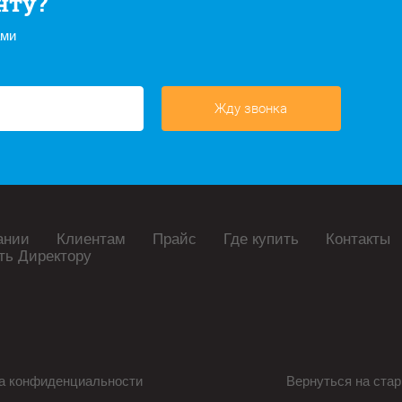
нту?
ами
Жду звонка
ании
Клиентам
Прайс
Где купить
Контакты
ть Директору
а конфиденциальности
Вернуться на стар