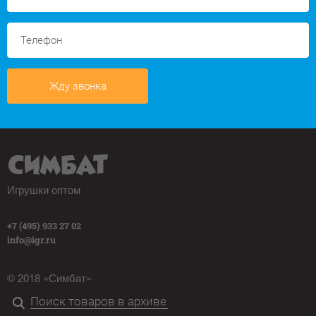
Жду звонка
Игрушки оптом
+7 (495) 933 27 02
info@igr.ru
© 2018 «Симбат»