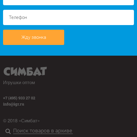
Жду звонка
Игрушки оптом
+7 (495) 933 27 02
info@igr.ru
© 2018 «Симбат»