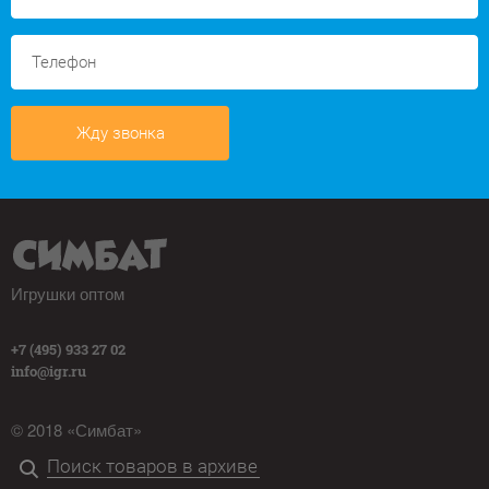
Жду звонка
Игрушки оптом
+7 (495) 933 27 02
info@igr.ru
© 2018 «Симбат»