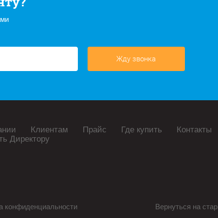
нту?
ами
Жду звонка
ании
Клиентам
Прайс
Где купить
Контакты
ть Директору
а конфиденциальности
Вернуться на стар