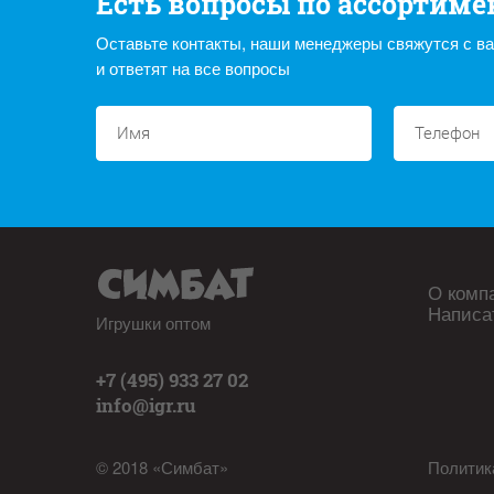
Есть вопросы по ассортиме
Оставьте контакты, наши менеджеры свяжутся с в
и ответят на все вопросы
О комп
Написа
Игрушки оптом
+7 (495) 933 27 02
info@igr.ru
© 2018 «Симбат»
Политик