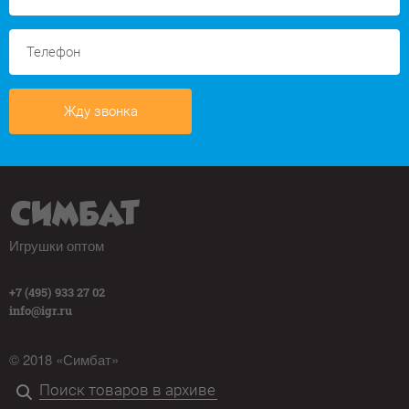
Жду звонка
Игрушки оптом
+7 (495) 933 27 02
info@igr.ru
© 2018 «Симбат»