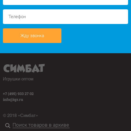
Жду звонка
Игрушки оптом
+7 (495) 933 27 02
info@igr.ru
© 2018 «Симбат»