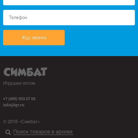
Жду звонка
Игрушки оптом
+7 (495) 933 27 02
info@igr.ru
© 2018 «Симбат»