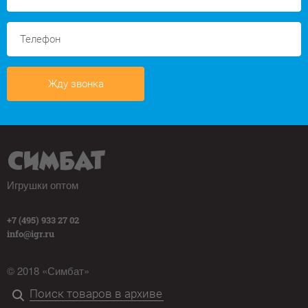
Жду звонка
Игрушки оптом
+7 (495) 933 27 02
info@igr.ru
© 2018 «Симбат»