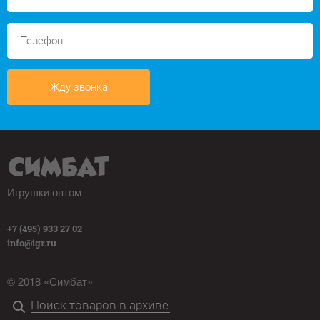
Жду звонка
Игрушки оптом
+7 (495) 933 27 02
info@igr.ru
© 2018 «Симбат»