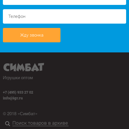
Жду звонка
Игрушки оптом
+7 (495) 933 27 02
info@igr.ru
© 2018 «Симбат»