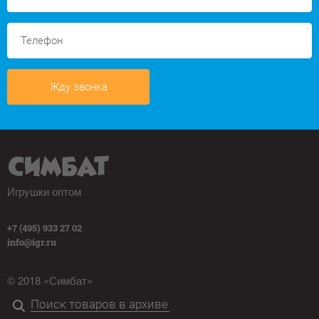
Жду звонка
Игрушки оптом
+7 (495) 933 27 02
info@igr.ru
© 2018 «Симбат»