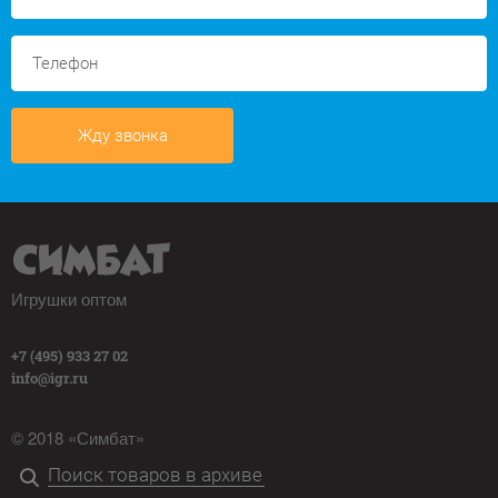
Жду звонка
Игрушки оптом
+7 (495) 933 27 02
info@igr.ru
© 2018 «Симбат»