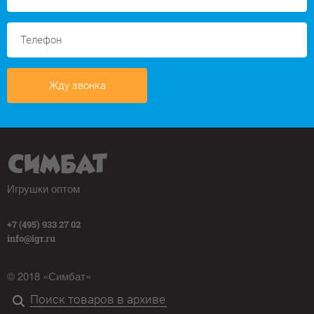
Жду звонка
Игрушки оптом
+7 (495) 933 27 02
info@igr.ru
© 2018 «Симбат»