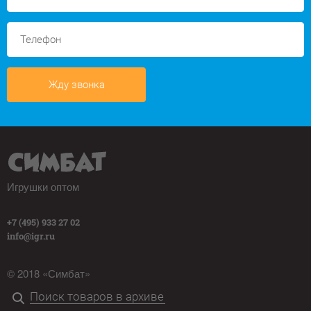
Жду звонка
Игрушки оптом
+7 (495) 933 27 02
info@igr.ru
© 2018 «Симбат»