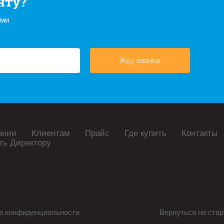
нту?
ами
Жду звонка
ании
Клиентам
Прайс
Где купить
Контакты
ть Директору
а конфиденциальности
Вернуться на стар