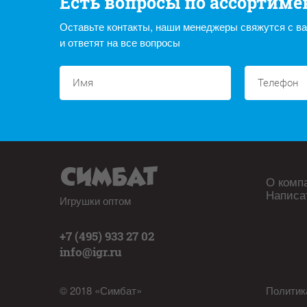
Есть вопросы по ассортиме
Оставьте контакты, наши менеджеры свяжутся с в
и ответят на все вопросы
О комп
Написа
Игрушки оптом
+7 (495) 933 27 02
info@igr.ru
© 2018 «Симбат»
Политик