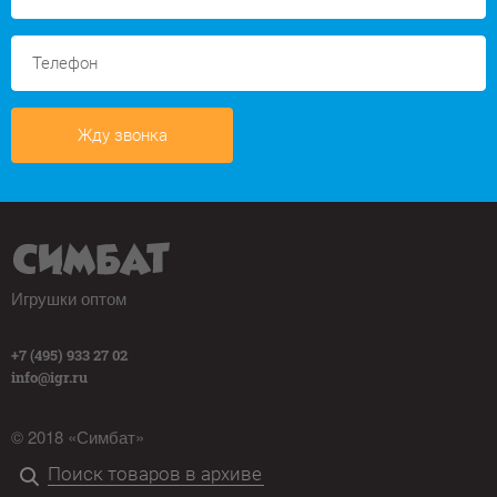
Жду звонка
Игрушки оптом
+7 (495) 933 27 02
info@igr.ru
© 2018 «Симбат»