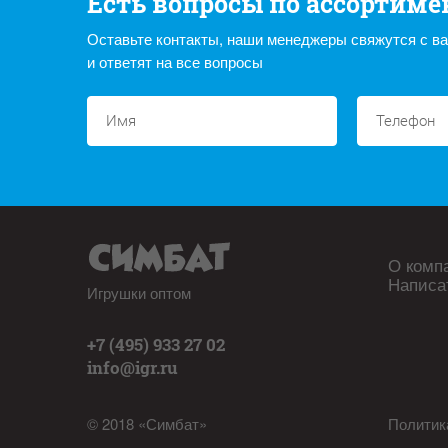
Есть вопросы по ассортиме
Оставьте контакты, наши менеджеры свяжутся с в
и ответят на все вопросы
О комп
Написа
Игрушки оптом
+7 (495) 933 27 02
info@igr.ru
© 2018 «Симбат»
Политик