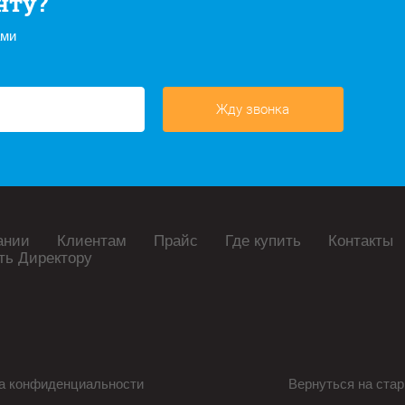
нту?
ами
Жду звонка
ании
Клиентам
Прайс
Где купить
Контакты
ть Директору
а конфиденциальности
Вернуться на стар