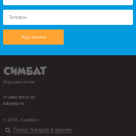
Жду звонка
Игрушки оптом
+7 (495) 933 27 02
info@igr.ru
© 2018 «Симбат»