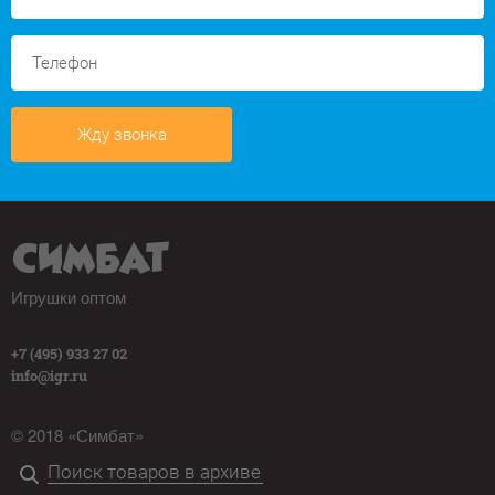
Жду звонка
Игрушки оптом
+7 (495) 933 27 02
info@igr.ru
© 2018 «Симбат»