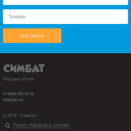
Жду звонка
Игрушки оптом
+7 (495) 933 27 02
info@igr.ru
© 2018 «Симбат»