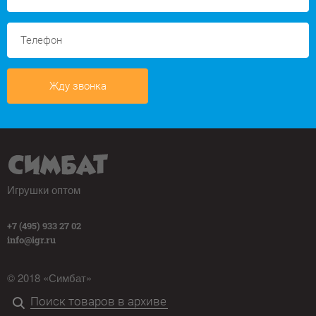
Жду звонка
Игрушки оптом
+7 (495) 933 27 02
info@igr.ru
© 2018 «Симбат»