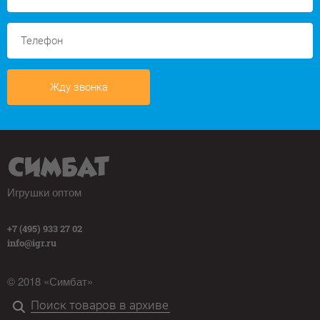
Жду звонка
Игрушки оптом
+7 (495) 933 27 02
info@igr.ru
© 2018 «Симбат»