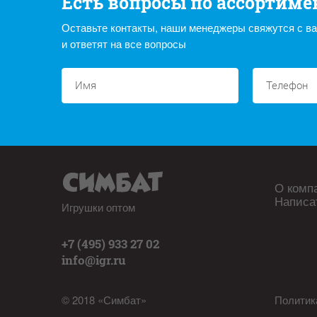
Есть вопросы по ассортиме
Оставьте контакты, наши менеджеры свяжутся с в
и ответят на все вопросы
О комп
Написа
Игрушки оптом
+7 (495) 933 27 02
info@igr.ru
© 2018 «Симбат»
Политик