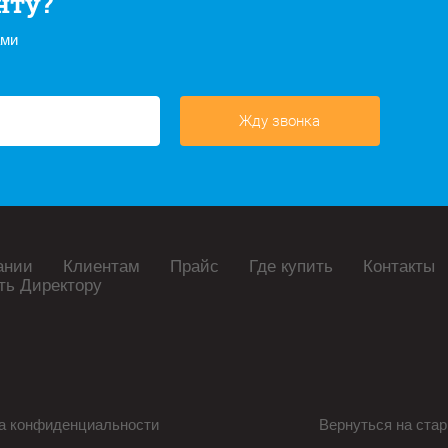
нту?
ами
Жду звонка
ании
Клиентам
Прайс
Где купить
Контакты
ть Директору
а конфиденциальности
Вернуться на стар