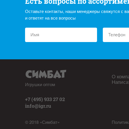
Есть вопросы по ассортиме
Оставьте контакты, наши менеджеры свяжутся с в
и ответят на все вопросы
О комп
Написа
Игрушки оптом
+7 (495) 933 27 02
info@igr.ru
© 2018 «Симбат»
Политик