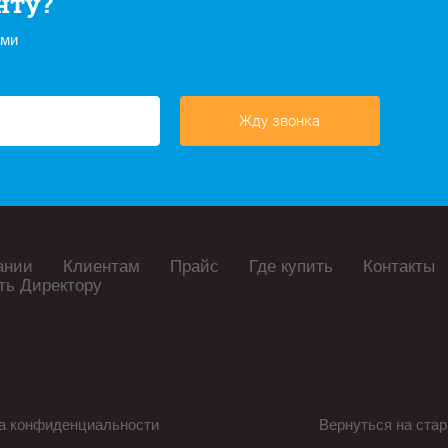
нту?
ами
Жду звонка
ании
Клиентам
Прайс
Где купить
Контакты
ть Директору
а конфиденциальности
Вернуться на стар