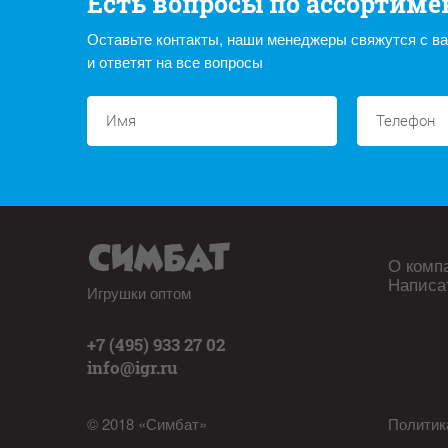
Есть вопросы по ассортиме
Оставьте контакты, наши менеджеры свяжутся с в
и ответят на все вопросы
О комп
Написа
Игрушки оптом
+7 (495) 933 27 02
info@igr.ru
© 2018 «Симбат»
Политик