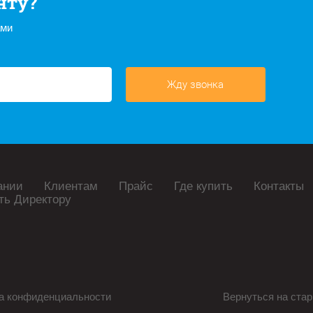
нту?
ами
Жду звонка
ании
Клиентам
Прайс
Где купить
Контакты
ть Директору
а конфиденциальности
Вернуться на стар