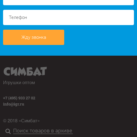
Жду звонка
Игрушки оптом
+7 (495) 933 27 02
info@igr.ru
© 2018 «Симбат»