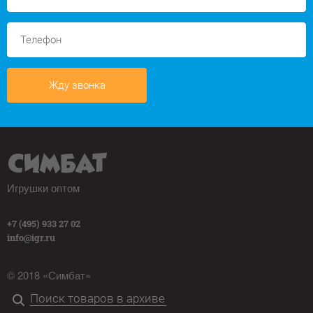
Жду звонка
Игрушки оптом
+7 (495) 933 27 02
info@igr.ru
© 2018 «Симбат»