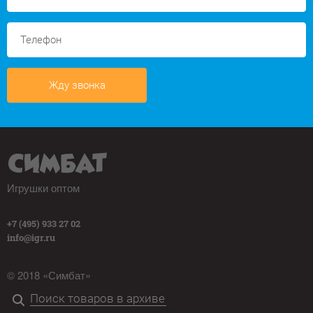
Жду звонка
Игрушки оптом
+7 (495) 933 27 02
info@igr.ru
© 2018 «Симбат»