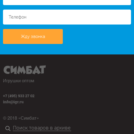
Жду звонка
Игрушки оптом
+7 (495) 933 27 02
info@igr.ru
© 2018 «Симбат»