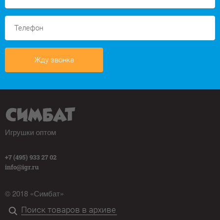
Жду звонка
Игрушки оптом
+7 (495) 933 27 02
info@igr.ru
© 2018 «Симбат»