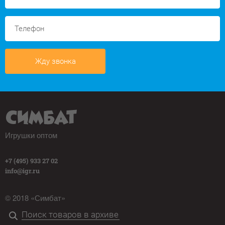
Жду звонка
Игрушки оптом
+7 (495) 933 27 02
info@igr.ru
© 2018 «Симбат»