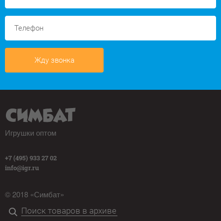
Жду звонка
Игрушки оптом
+7 (495) 933 27 02
info@igr.ru
© 2018 «Симбат»