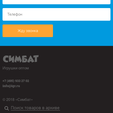
Жду звонка
Игрушки оптом
+7 (495) 933 27 02
info@igr.ru
© 2018 «Симбат»