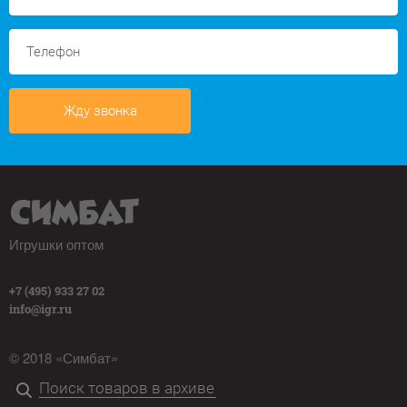
Жду звонка
Игрушки оптом
+7 (495) 933 27 02
info@igr.ru
© 2018 «Симбат»