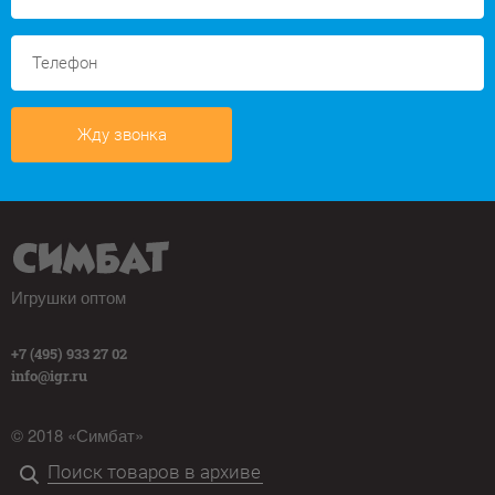
Жду звонка
Игрушки оптом
+7 (495) 933 27 02
info@igr.ru
© 2018 «Симбат»