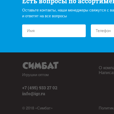
Есть вопросы по ассортиме
Оставьте контакты, наши менеджеры свяжутся с в
и ответят на все вопросы
О комп
Написа
Игрушки оптом
+7 (495) 933 27 02
info@igr.ru
© 2018 «Симбат»
Политик