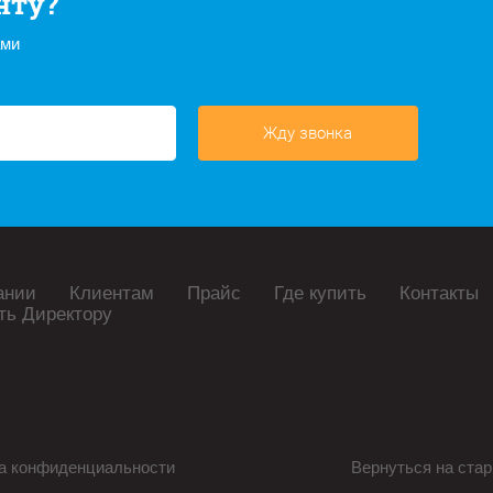
нту?
ами
Жду звонка
ании
Клиентам
Прайс
Где купить
Контакты
ть Директору
а конфиденциальности
Вернуться на стар