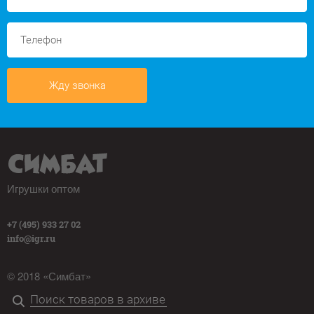
Жду звонка
Игрушки оптом
+7 (495) 933 27 02
info@igr.ru
© 2018 «Симбат»