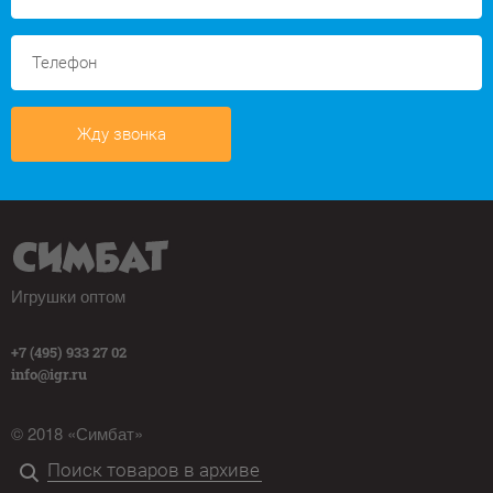
Жду звонка
Игрушки оптом
+7 (495) 933 27 02
info@igr.ru
© 2018 «Симбат»